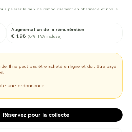
us
Afficher plus
t oiseaux
Soins des plaies
us
Afficher plus
ous paierez le taux de remboursement en pharmacie et non le
oins
Tests de diagnostic
 stress
Puces et tiques
Augmentation de la rémunération
Gorge et bouche
€ 1,98
(6% TVA incluse)
Alcootest
Comprimés à sucer
Oreilles
thérapie -
Tensiomètre
uttes
Spray - solution
Bouche, gueule ou
aire
Bouchons d'oreilles
Test de cholestérol
bec
ansements
Nettoyage des oreilles
e. Il ne peut pas être acheté en ligne et doit être payé
Cardiofréquencemètre
n.
 médicaux
l
Gouttes auriculaires
Afficher plus
us
ite une ordonnance.
Matériel paramédical
Réservez
pour la collecte
 coagulant
Hémorroïdes
ie
Respiration et oxygène
mie
Salle de bains