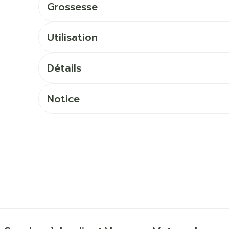
Ombres à paupières
Grossesse
Massage
Afficher plus
Afficher pl
Utilisation
ccessoires
Masques chirurgique
Détails
age
Compléments
Répulsifs 
nutritionnels
mentation
Notice
 - peau
Autobronzants
Rasage