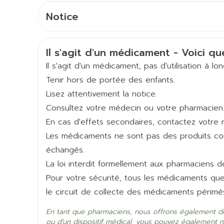
Prenez vos comprimés avec un verre de liquide
Soin intime
Afficher pl
CNK
2341451
Ombres à paupières
vos comprimés.
Notice
Massage
La dose recommandée chez l'adulte, y compri
Afficher plus
Français
Français
Allemand
Fabricants
Chiesi Pharmaceutici, D
une fois par jour.
Afficher pl
En règle générale votre traitement durera 4 
ccessoires
Masques chirurgique
Informations sur la sécurité
Il s'agit d'un médicament - Voici que
médicaments jusqu'à ce que votre médecin vou
Néerlandais
Marques
Chiesi
Il s'agit d'un médicament, pas d'utilisation à l
age
Compléments
Répulsifs 
Tenir hors de portée des enfants.
Largeur
50 mm
nutritionnels
Lisez attentivement la notice.
mentation
Consultez votre médecin ou votre pharmacien
Longueur
90 mm
 - peau
En cas d'effets secondaires, contactez votre 
Les médicaments ne sont pas des produits comm
Profondeur
27 mm
échangés.
La loi interdit formellement aux pharmaciens 
Quantité Du
30
Pour votre sécurité, tous les médicaments qu
Paquet
le circuit de collecte des médicaments périmé
Ingrédients Actifs
béclométasone dipropio
En tant que pharmaciens, nous offrons également d
Autobronzants
Rasage
ou d'un dispositif médical, vous pouvez également n