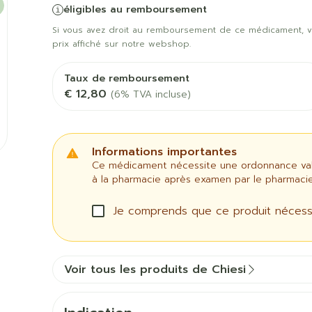
ts
Tisanes
Luminothé
la catégorie Grossesse et enfants
Afficher plus
Afficher pl
éligibles au remboursement
Chat
Pigeons e
Afficher pl
veux
Si vous avez droit au remboursement de ce médicament, v
prix affiché sur notre webshop.
a catégorie Vitalité 50+
les
Homéopathie
ile
Soins des plaies
Premiers s
bots
Muscles et
Humeur et
Taux de remboursement
Yeux
Nez
articulations
a catégorie Naturopathie
€ 12,80
(6% TVA incluse)
Feutre
Podologie
Anti-infectieux
Tablettes
Nez
Yeux
Gants
Cold - Hot 
a catégorie Soins à domicile et premiers soins
Antiallergiques et anti-
Sprays - go
Oreilles
Yeux
chaud/froid
Spray
Lavage ocul
Cicatrisants
inflammatoires
Informations importantes
vre -
Boîtes à p
ts
Collyre
Ce médicament nécessite une ordonnance valid
Brûlures
Décongestionnnants
la catégorie Animaux et insectes
à la pharmacie après examen par le pharmacie
Dispositifs
Crème - ge
Afficher plus
x
Glaucome
 ou
Accessoires
terdentaires
Afficher pl
Je comprends que ce produit nécess
Yeux secs
la catégorie Médicaments
Afficher plus
taires
pie et
Diabète
Stomie
Voir tous les produits de Chiesi
es
Coeur et système
Diluant et
vasculaire
du sang
Glucomètre
Poche stom
sol