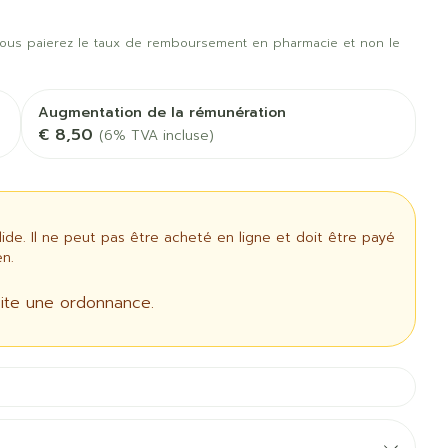
rapie
Phytothérapie
us
Afficher plus
t oiseaux
Soins des plaies
us
Afficher plus
ous paierez le taux de remboursement en pharmacie et non le
oins
Tests de diagnostic
 stress
Puces et tiques
Augmentation de la rémunération
Gorge et bouche
€ 8,50
(6% TVA incluse)
Alcootest
Comprimés à sucer
Oreilles
thérapie -
Tensiomètre
uttes
Spray - solution
Bouche, gueule ou
aire
Bouchons d'oreilles
Test de cholestérol
bec
ansements
Nettoyage des oreilles
e. Il ne peut pas être acheté en ligne et doit être payé
Cardiofréquencemètre
n.
 médicaux
l
Gouttes auriculaires
Afficher plus
us
ite une ordonnance.
Matériel paramédical
 coagulant
Hémorroïdes
ie
Respiration et oxygène