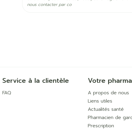
nous contacter par co
Préservation
Température ambiante (1
vision floue
hoquet
Service à la clientèle
Votre pharma
FAQ
A propos de nous
Liens utiles
Actualités santé
Pharmacien de gar
Prescription