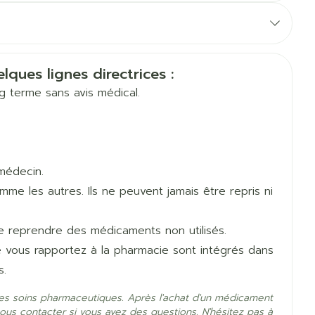
, p.ex. de l'eau.
Ne pas fractionner ni mâcher
Eau micellaire
us
Yeux
s les personnes âgées, est de un comprimé à 5 mg
Allemand
Néerlandais
HL PHARMA LOGISTICS T.A.V. FSC
us
Afficher plus
semaines.
N'arrêtez pas
de prendre vos
lques lignes directrices :
s le dise.
ong terme sans avis médical.
anti-insectes
Senteur
.
médecin.
e les autres. Ils ne peuvent jamais être repris ni
de reprendre des médicaments non utilisés.
e vous rapportez à la pharmacie sont intégrés dans
s.
nate
es soins pharmaceutiques. Après l'achat d'un médicament
CBD
ous contacter si vous avez des questions. N'hésitez pas à