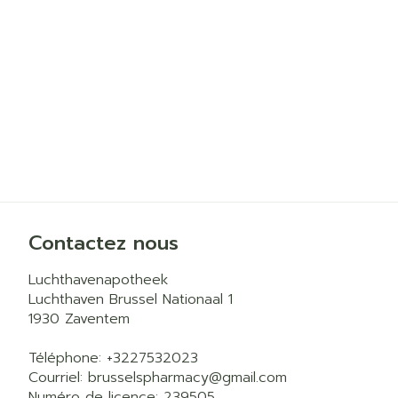
Contactez nous
Luchthavenapotheek
Luchthaven Brussel Nationaal 1
1930
Zaventem
Téléphone:
+3227532023
Courriel:
brusselspharmacy@
gmail.com
Numéro de licence:
239505