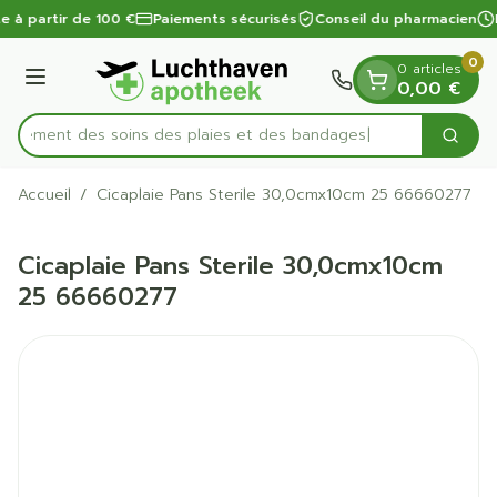
Diapositive 1 de 1
Aller au contenu
te à partir de 100 €
Paiements sécurisés
Conseil du pharmacien
0
0 articles
Menu
0,00 €
apidement des soins des plaies et des bandages
Cherc
Rechercher
Accueil
/
Cicaplaie Pans Sterile 30,0cmx10cm 25 66660277
Cicaplaie Pans Sterile 30,0cmx10cm
25 66660277