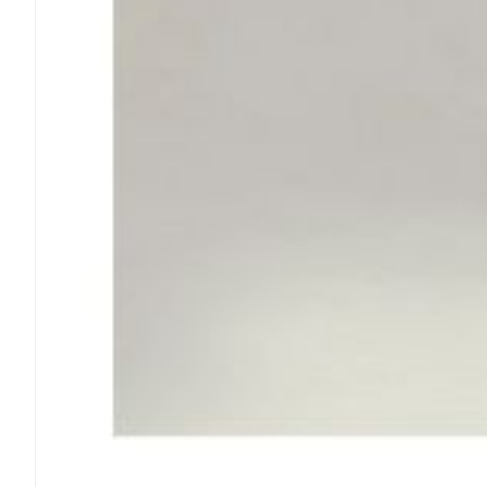
Cheveux
Piluliers et a
Soins du vis
Taches de pig
Peau sensible
irritée
Peau mixte
Peau terne
Afficher plus
Ronflement