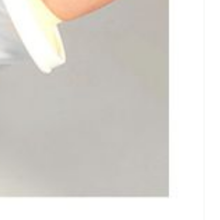
Eau micellaire
us
Yeux
us
Afficher plus
anti-insectes
Senteur
CBD