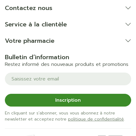
soleil à température ambiante.
Contactez nous
Certaines huiles, crèmes ou pommades peuvent
endommager les bas.
Service à la clientèle
Nous déclinons toute responsabilité en cas d'une
mauvaise utilisation ou d'une modification du
Votre pharmacie
produit par le patient
Bulletin d’information
Restez informé des nouveaux produits et promotions
Adresse mail
Inscription
En cliquant sur s'abonner, vous vous abonnez à notre
newsletter et acceptez notre
politique de confidentialité
.