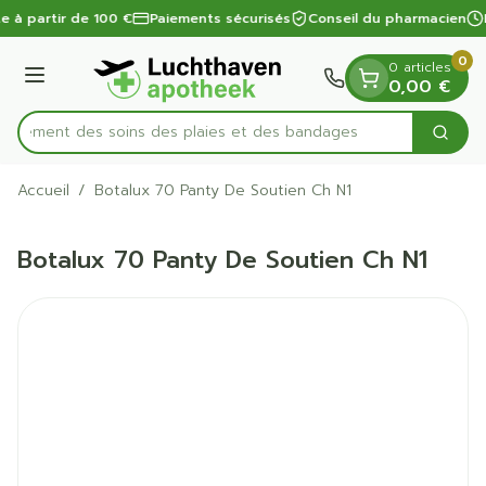
Diapositive 1 de 1
Aller au contenu
te à partir de 100 €
Paiements sécurisés
Conseil du pharmacien
0
0 articles
Menu
0,00 €
apidement des soins des plaies et des bandages
Cherc
Rechercher
Accueil
/
Botalux 70 Panty De Soutien Ch N1
Botalux 70 Panty De Soutien Ch N1