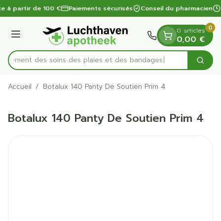
Diapositive 1 de 1
Aller au contenu
te à partir de 100 €
Paiements sécurisés
Conseil du pharmacien
0
0 articles
Menu
0,00 €
apidement des soins des plaies et des bandages
Cherc
Rechercher
Accueil
/
Botalux 140 Panty De Soutien Prim 4
Botalux 140 Panty De Soutien Prim 4