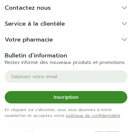
soleil à température ambiante.
Contactez nous
Certaines huiles, crèmes ou pommades peuvent
endommager les bas.
Service à la clientèle
Nous déclinons toute responsabilité en cas d'une
mauvaise utilisation ou d'une modification ou du
Votre pharmacie
produit par le patient.
Bulletin d’information
Restez informé des nouveaux produits et promotions
Adresse mail
Inscription
En cliquant sur s'abonner, vous vous abonnez à notre
newsletter et acceptez notre
politique de confidentialité
.