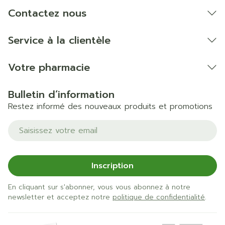
soleil à température ambiante.
Contactez nous
Certaines huiles, crèmes ou pommades peuvent
endommager les bas.
Service à la clientèle
Nous déclinons toute responsabilité en cas d'une
mauvaise utilisation ou d'une modification ou du
Votre pharmacie
produit par le patient.
Bulletin d’information
Restez informé des nouveaux produits et promotions
Adresse mail
Inscription
En cliquant sur s'abonner, vous vous abonnez à notre
newsletter et acceptez notre
politique de confidentialité
.