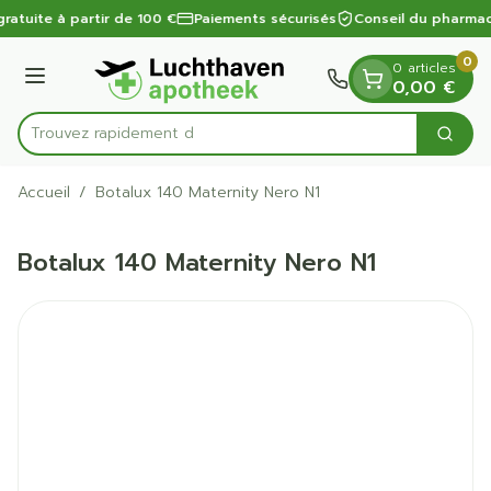
Diapositive 1 de 1
Aller au contenu
gratuite à partir de 100 €
Paiements sécurisés
Conseil du pharmac
0
0 articles
Menu
0,00 €
Trouvez rapidement des s
Cherc
Rechercher
Accueil
/
Botalux 140 Maternity Nero N1
Botalux 140 Maternity Nero N1