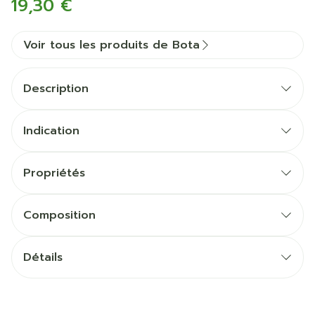
19,30 €
Voir tous les produits de Bota
Description
Indication
Propriétés
Forme anatomique
Tricot élastique fort
Composition
Sans couture
Détails
CNK
1028869