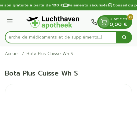
Diapositive 1 de 1
Aller au contenu
raison gratuite à partir de 100 €
Paiements sécurisés
Conseil du 
0
0 articles
Menu
0,00 €
Recherche de médicaments et de suppléments...
Cherc
Rechercher
Accueil
/
Bota Plus Cuisse Wh S
Bota Plus Cuisse Wh S