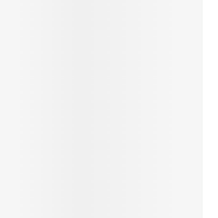
Yeux
us
Afficher plus
anti-insectes
Senteur
CBD