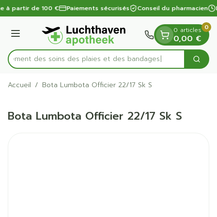
Diapositive 1 de 1
Aller au contenu
te à partir de 100 €
Paiements sécurisés
Conseil du pharmacien
0
0 articles
Menu
0,00 €
apidement des soins des plaies et des bandages
Cherc
Rechercher
Accueil
/
Bota Lumbota Officier 22/17 Sk S
Bota Lumbota Officier 22/17 Sk S