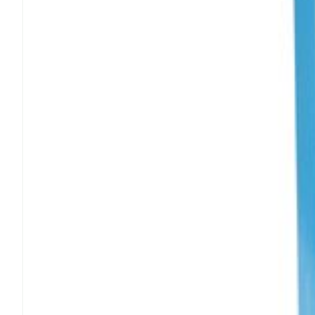
Cheveux
Piluliers et a
Soins du vis
Taches de pig
Peau sensible
irritée
Peau mixte
Peau terne
Afficher plus
Ronflement