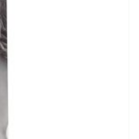
Eau micellaire
us
Yeux
us
Afficher plus
anti-insectes
Senteur
CBD