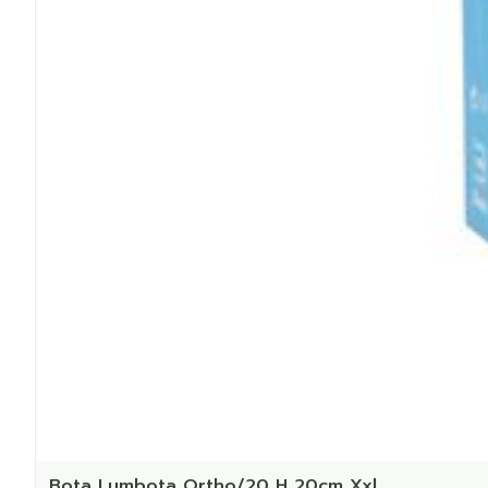
Bota Lumbota Ortho/20 H 20cm Xxl