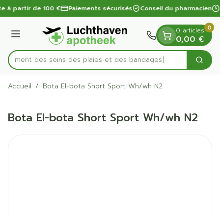
Diapositive 1 de 1
Aller au contenu
te à partir de 100 €
Paiements sécurisés
Conseil du pharmacien
0
0 articles
Menu
0,00 €
apidement des soins des plaies et des bandages
Cherc
Rechercher
Accueil
/
Bota El-bota Short Sport Wh/wh N2
Bota El-bota Short Sport Wh/wh N2