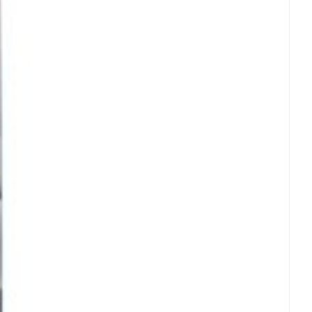
Eau micellaire
us
Yeux
us
Afficher plus
anti-insectes
Senteur
CBD