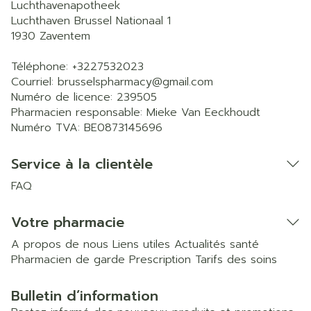
Luchthavenapotheek
Luchthaven Brussel Nationaal 1
1930
Zaventem
Téléphone:
+3227532023
Courriel:
brusselspharmacy@
gmail.com
Numéro de licence:
239505
Pharmacien responsable:
Mieke Van Eeckhoudt
Numéro TVA:
BE0873145696
Service à la clientèle
FAQ
Votre pharmacie
A propos de nous
Liens utiles
Actualités santé
Pharmacien de garde
Prescription
Tarifs des soins
Bulletin d’information