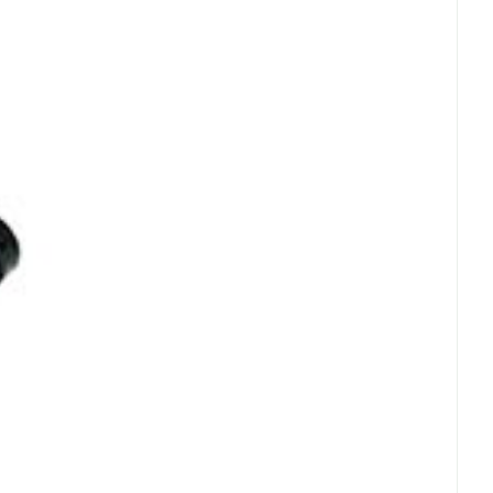
Eau micellaire
us
Yeux
us
Afficher plus
anti-insectes
Senteur
CBD