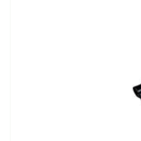
Cheveux
Piluliers et a
Soins du vis
Taches de pig
Peau sensible
irritée
Peau mixte
Peau terne
Afficher plus
Ronflement