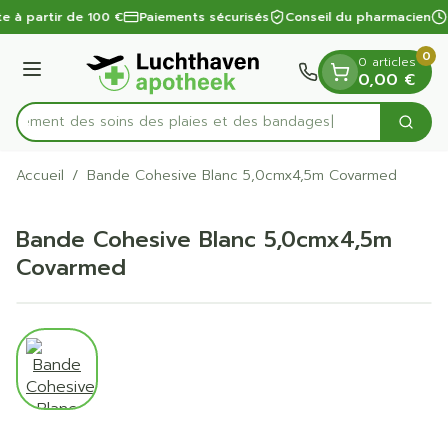
Diapositive 1 de 1
Aller au contenu
te à partir de 100 €
Paiements sécurisés
Conseil du pharmacien
0
0 articles
Menu
0,00 €
apidement des soins des plaies et des bandages
Cherc
Rechercher
Accueil
/
Bande Cohesive Blanc 5,0cmx4,5m Covarmed
Bande Cohesive Blanc 5,0cmx4,5m
Covarmed
View larger image
Bande Cohesive Blanc 5,0