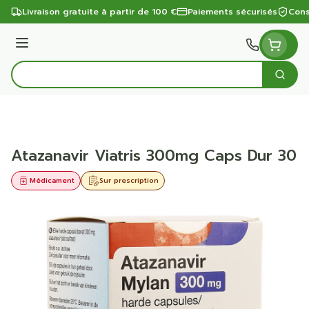
Aller au contenu
Livraison gratuite à partir de 100 €
Paiements sécurisés
Cons
Menu
Cherc
Rechercher
Atazanavir Viatris 300mg Caps Dur 30
Médicament
Sur prescription