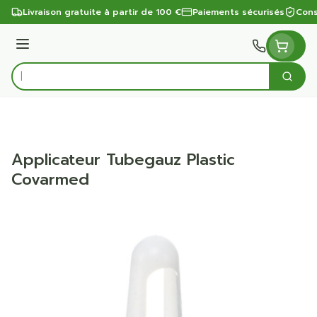
Aller au contenu
Livraison gratuite à partir de 100 €
Paiements sécurisés
Cons
Menu
Cherc
Rechercher
Applicateur Tubegauz Plastic
Covarmed