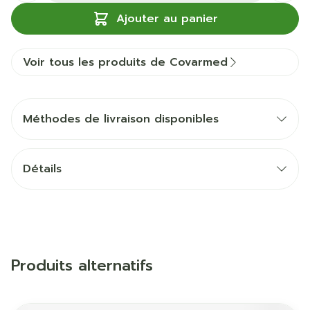
Ajouter au panier
Voir tous les produits de Covarmed
Méthodes de livraison disponibles
Détails
Produits alternatifs
Il est possible de naviguer entre les éléments du carrous
Appuyer sur pour sauter le carrousel
Appuyez sur cette touche pour accéder à la naviga