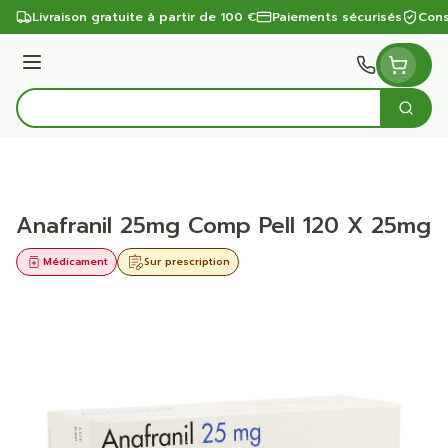
Aller au contenu
Livraison gratuite à partir de 100 €
Paiements sécurisés
Cons
Menu
Cherc
Rechercher
Anafranil 25mg Comp Pell 120 X 25mg
Médicament
Sur prescription