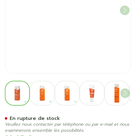
View larger image
View larger image
View larger image
View larger image
View la
Alga Maris Spray Solaire Ip
En rupture de stock
Veuillez nous contacter par téléphone ou par e-mail et nous
examinerons ensemble les possibilités.