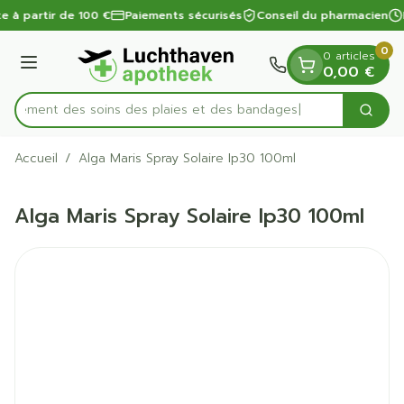
Diapositive 1 de 1
Aller au contenu
te à partir de 100 €
Paiements sécurisés
Conseil du pharmacien
0
0 articles
Menu
0,00 €
apidement des soins des plaies et des bandages
Cherc
Rechercher
Accueil
/
Alga Maris Spray Solaire Ip30 100ml
Alga Maris Spray Solaire Ip30 100ml