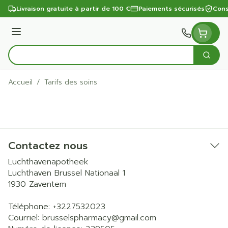
Aller au contenu
Livraison gratuite à partir de 100 €
Paiements sécurisés
Cons
Menu
Cherc
Rechercher
Accueil
/
Tarifs des soins
Contactez nous
Luchthavenapotheek
Luchthaven Brussel Nationaal 1
1930
Zaventem
Téléphone:
+3227532023
Courriel:
brusselspharmacy@
gmail.com